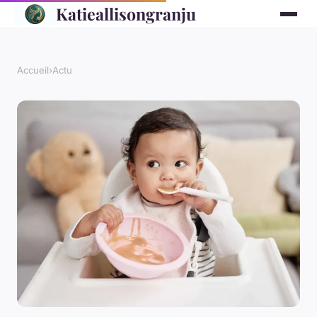
Katieallisongranju
Accueil
›
Actu