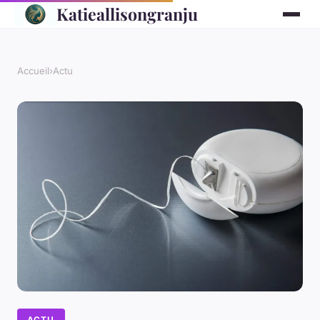
Katieallisongranju
Accueil
›
Actu
ACTU