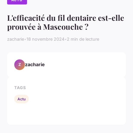
L'efficacité du fil dentaire est-elle
prouvée à Mascouche ?
zacharie
•
18 novembre 2024
•
2 min de lecture
zacharie
Z
TAGS
Actu