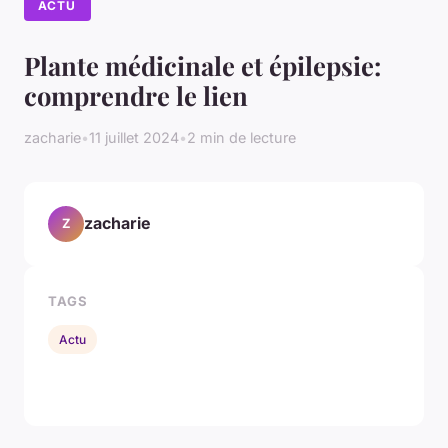
ACTU
Plante médicinale et épilepsie:
comprendre le lien
zacharie
•
11 juillet 2024
•
2 min de lecture
zacharie
Z
TAGS
Actu