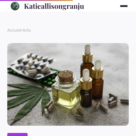
Katieallisongranju
Accueil
›
Actu