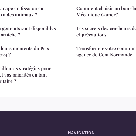
canapé en tissu ou en
Comment choisir un bon cla
on a des animaux ?
Mécanique Gamer?
ergements sont disponibles
Les secrets des cracheurs d
orniche ?
et précautions
illeurs moments du Prix
Transformer votre communi
024 ?
agence de Com Normande
eilleures stratégies pour
t vos priorités en tant
itaire ?
NAVIGATION