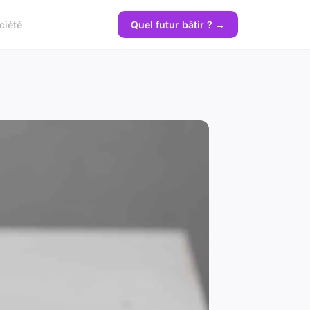
ciété
Quel futur bâtir ? →