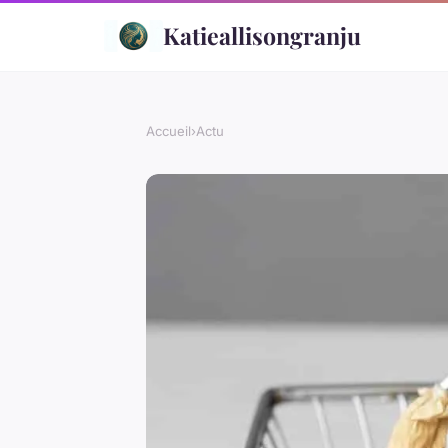
Katieallisongranju
Accueil
›
Actu