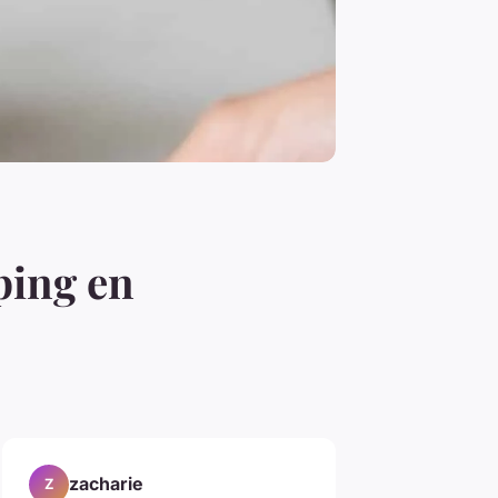
ping en
zacharie
Z