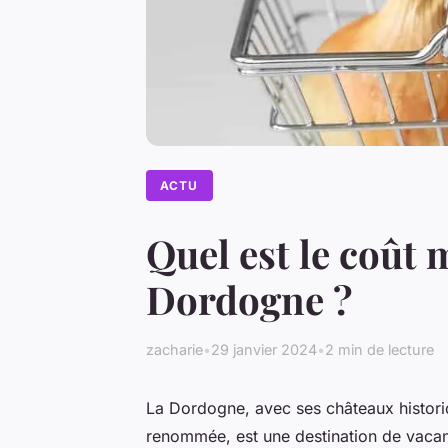
ACTU
Quel est le coût
Dordogne ?
zacharie
•
29 janvier 2024
•
2 min de lecture
La Dordogne, avec ses châteaux historiq
renommée, est une destination de vacan