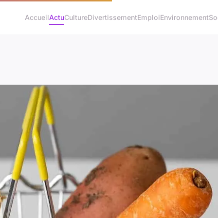
Accueil
Actu
Culture
Divertissement
Emploi
Environnement
So