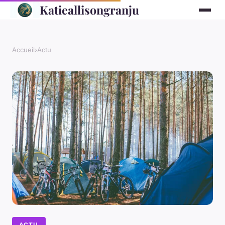
Katieallisongranju
Accueil
›
Actu
ACTU