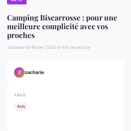
Camping Biscarrosse : pour une
meilleure complicité avec vos
proches
zacharie
•
10 février 2024
•
2 min de lecture
zacharie
Z
TAGS
Actu