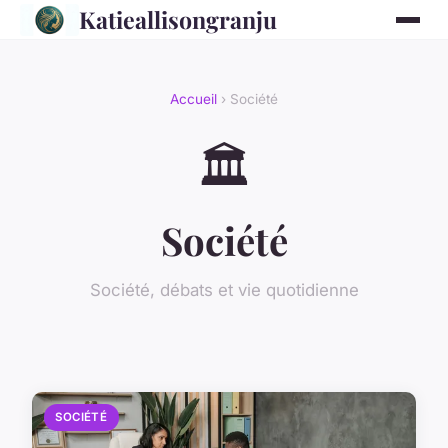
Katieallisongranju
Accueil
› Société
🏛️
Société
Société, débats et vie quotidienne
SOCIÉTÉ