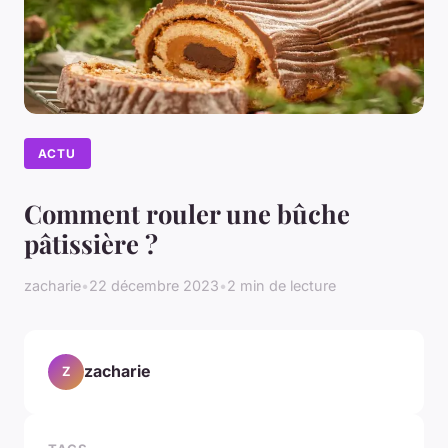
ACTU
Comment rouler une bûche
pâtissière ?
zacharie
•
22 décembre 2023
•
2 min de lecture
zacharie
Z