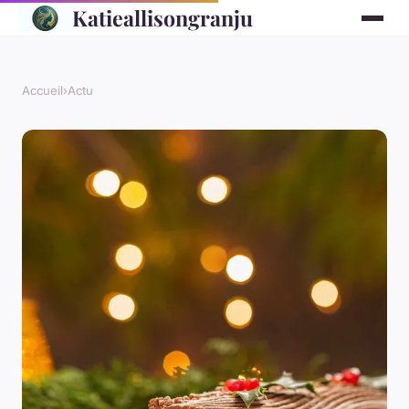
Katieallisongranju
Accueil
›
Actu