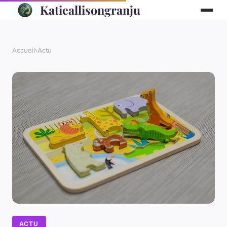
Katieallisongranju
Accueil
›
Actu
ACTU