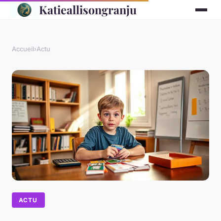
Katieallisongranju
Accueil
›
Actu
ACTU