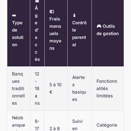
📅
Â
💶
➡️
g
📱
Frais
Type
e
Contrô
mens
🎮 Outils
de
d'
le
uels
de gestion
soluti
a
parent
moye
on
c
al
ns
c
ès
Banq
12
Alerte
ues
-
Fonctionn
5 à 10
s
traditi
18
alités
€
basiqu
onnell
a
limitées
es
es
ns
Néob
6-
Suivi
anque
Catégorie
17
2 à 8
en