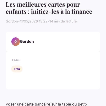
Les meilleures cartes pour
enfants : initiez-les à la finance
Gordon
•
11/05/2026 13:22
•
14 min de lecture
Gordon
G
TAGS
actu
Poser une carte bancaire sur la table du petit-