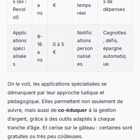
s (ex :
s de
a
€
temps
Revol
dépenses
ns
réel
ut)
Applic
Notific
Cagnottes
8-
ations
ations
, défis,
18
0 à 5
spéci
person
épargne
a
€
alisée
nalisé
automatiq
ns
s
es
ue
On le voit, les applications spécialisées se
démarquent par leur approche ludique et
pédagogique. Elles permettent non seulement de
suivre, mais aussi de
co-éduquer
à la gestion
d’argent, grâce à des outils adaptés à chaque
tranche d’âge. Et cerise sur le gâteau : certaines sont
gratuites ou très peu coûteuses.