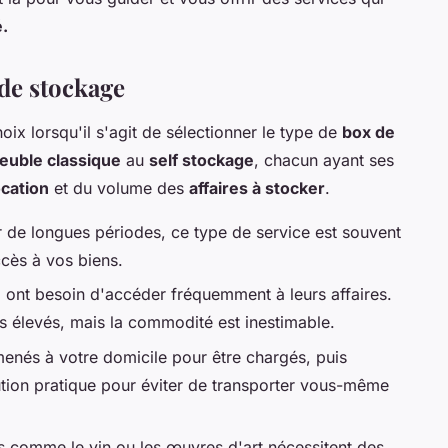
é.
 de stockage
ix lorsqu'il s'agit de sélectionner le type de
box de
euble classique
au
self stockage
, chacun ayant ses
ocation
et du volume des
affaires à stocker
.
r de longues périodes, ce type de service est souvent
cès à vos biens.
i ont besoin d'accéder fréquemment à leurs affaires.
s élevés, mais la commodité est inestimable.
menés à votre domicile pour être chargés, puis
tion pratique pour éviter de transporter vous-même
s comme le vin ou les œuvres d'art nécessitent des