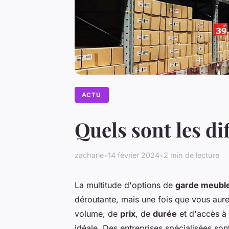
ACTU
Quels sont les di
zacharie
•
14 février 2024
•
2 min de lecture
La multitude d'options de
garde meubl
déroutante, mais une fois que vous aure
volume, de
prix
, de
durée
et d'accès à
idéale. Des entreprises spécialisées son