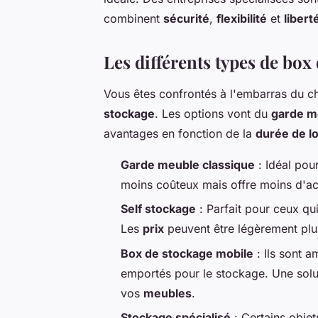
combinent
sécurité
,
flexibilité
et
libert
Les différents types de box
Vous êtes confrontés à l'embarras du cho
stockage
. Les options vont du
garde m
avantages en fonction de la
durée de l
Garde meuble classique
: Idéal pou
moins coûteux mais offre moins d'ac
Self stockage
: Parfait pour ceux qu
Les
prix
peuvent être légèrement plu
Box de stockage mobile
: Ils sont a
emportés pour le stockage. Une solu
vos
meubles
.
Stockage spécialisé
: Certains objet