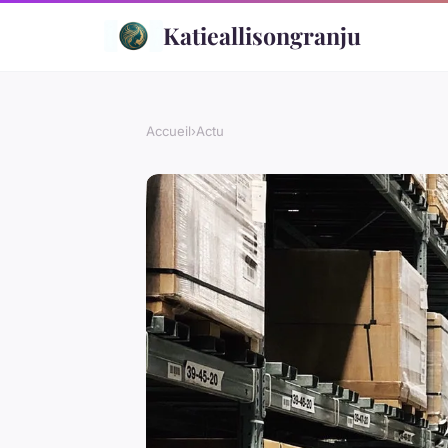
Katieallisongranju
Accueil
›
Actu