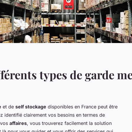
fférents types de garde m
e
et de
self stockage
disponibles en France peut être
z identifié clairement vos besoins en termes de
 vos
affaires
, vous trouverez facilement la solution
t là pour vous guider et vous offrir des services qui