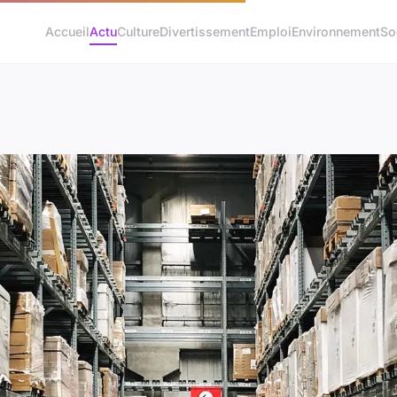
Accueil
Actu
Culture
Divertissement
Emploi
Environnement
So