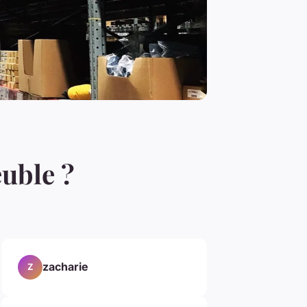
euble ?
zacharie
Z