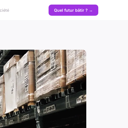
ciété
Quel futur bâtir ? →