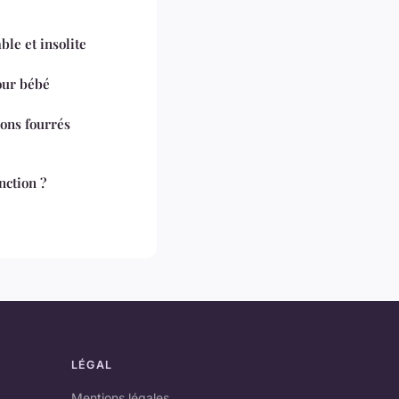
ble et insolite
our bébé
ons fourrés
nction ?
LÉGAL
Mentions légales