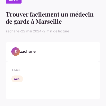
Trouver facilement un médecin
de garde à Marseille
zacharie
•
22 mai 2024
•
2 min de lecture
zacharie
Z
TAGS
Actu