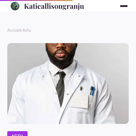
Katieallisongranju
Accueil
›
Actu
ACTU