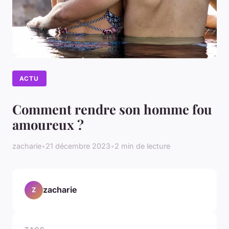
ACTU
Comment rendre son homme fou
amoureux ?
zacharie
•
21 décembre 2023
•
2 min de lecture
zacharie
Z