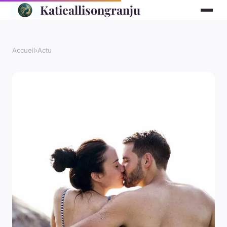
Katieallisongranju
Accueil
›
Actu