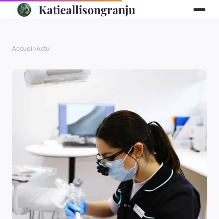
Katieallisongranju
Accueil
›
Actu