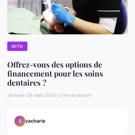
ACTU
Offrez-vous des options de
financement pour les soins
dentaires ?
zacharie
•
25 mars 2024
•
2 min de lecture
zacharie
Z